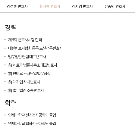
김성훈 변호사
황서형 변호사
김지영 변호사
유종민 변호사
경력
제6회 변호사시험 합격
대한변호사협회 등록 도산전문변호사
법무법인 현림 대표변호사
前 셰르파 법률사무소 대표변호사
前 핀테크 스타트업 법무팀장
前 대기업 사내변호사
前 법무법인 소속 변호사
학력
연세대학교 전기전자공학과 졸업
연세대학교 법학전문대학원 졸업